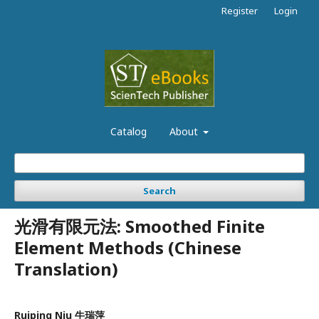
Register
Login
Catalog
About
Search
光滑有限元法: Smoothed Finite
Element Methods (Chinese
Translation)
Ruiping Niu 牛瑞萍