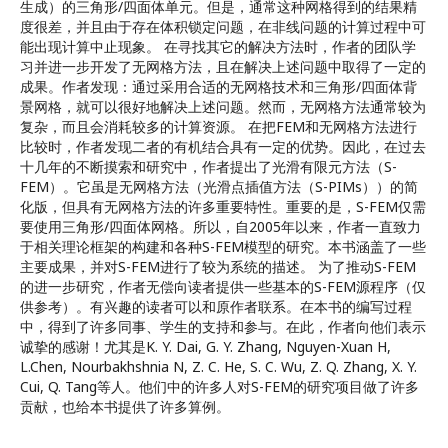
生成）的三角形/四面体单元。但是，通常这种网格得到的结果精
度很差，并且由于存在体积锁定问题，在非线问题的计算过程中可
能出现计算中止现象。 在寻找其它的解决方法时，作者的团队学
习并进一步开发了无网格方法，且在解决上述问题中取得了一定的
成果。作者发现：通过采用合适的无网格技术和三角形/四面体背
景网格，就可以很好地解决上述问题。然而，无网格方法通常较为
复杂，而且会消耗较多的计算资源。 在把FEM和无网格方法进行
比较时，作者发现二者的有机结合具有一定的优势。因此，在过去
十几年的不断摸索和研究中，作者提出了光滑有限元方法（S-
FEM）。它虽是无网格方法（光滑点插值方法（S-PIMs））的简
化版，但具有无网格方法的许多重要特性。重要的是，S-FEM仅需
要使用三角形/四面体网格。所以，自2005年以来，作者一直致力
于相关理论框架的构建和各种S-FEM模型的研究。本书涵盖了一些
主要成果，并对S-FEM进行了较为系统的描述。 为了推动S-FEM
的进一步研究，作者无偿向读者提供一些基本的S-FEM源程序（仅
供参考）。有兴趣的读者可以和原作者联系。在本书的编写过程
中，得到了许多同事、学生的支持和参与。在此，作者向他们表示
诚挚的感谢！尤其是K. Y. Dai, G. Y. Zhang, Nguyen-Xuan H,
L.Chen, Nourbakhshnia N, Z. C. He, S. C. Wu, Z. Q. Zhang, X. Y.
Cui, Q. Tang等人。他们中的许多人对S-FEM的研究项目做了许多
贡献，也给本书提供了许多算例。